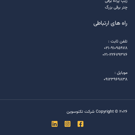
زیپ پرده برقی
چتر برقی بزرگ
راه های ارتباطی
تلفن ثابت :
021-91095978
021-22679376
موبایل :
09123969838
Copyright © 2026 شرکت تکنوسوین