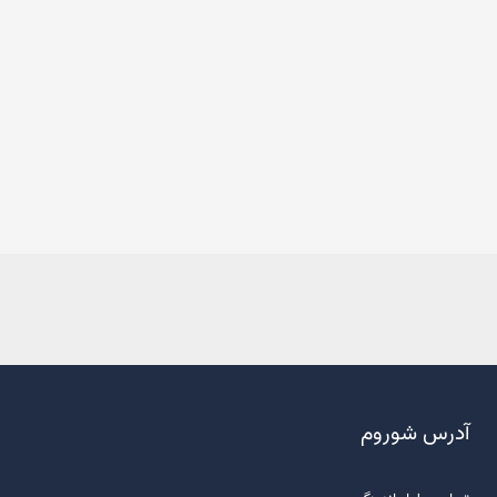
phone
support_agent
02191095978
آدرس شوروم