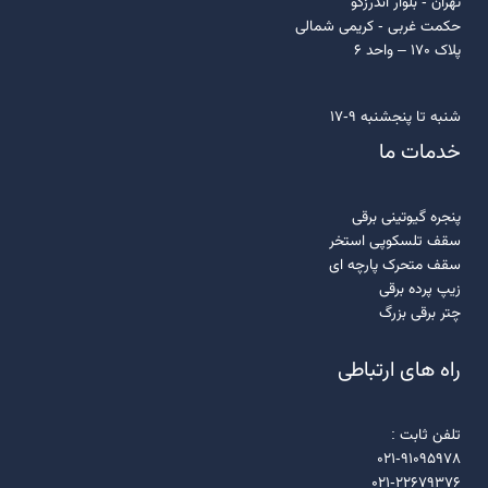
تهران - بلوار اندرزگو
حکمت غربی - کریمی شمالی
پلاک 170 – واحد 6
شنبه تا پنجشنبه 9-17
خدمات ما
پنجره گیوتینی برقی
سقف تلسکوپی استخر
سقف متحرک پارچه ای
زیپ پرده برقی
چتر برقی بزرگ
راه های ارتباطی
تلفن ثابت :
021-91095978
021-22679376