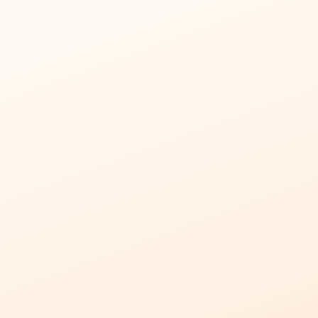
کاربرد:
ساختار:
جنس پلی کربنات:
8 میلی‌متر دوجداره پلیمر طلایی یزد
رنگ پلی کربنات:
نوع بازشو:
مساحت:
150 متر مربع
رنگ آلومینیوم:
پوشش رنگ الکترواستاتیک
اتصالات: