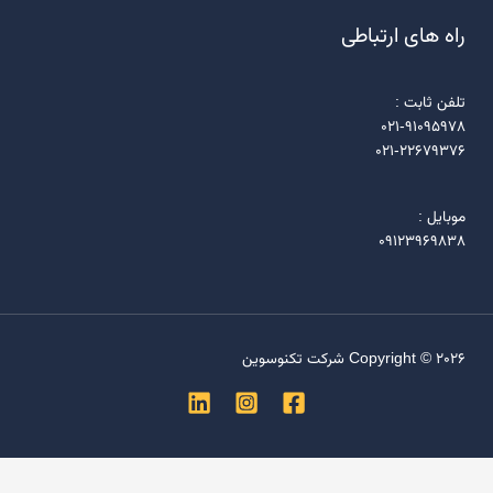
راه های ارتباطی
تلفن ثابت :
021-91095978
021-22679376
موبایل :
09123969838
Copyright © 2026 شرکت تکنوسوین