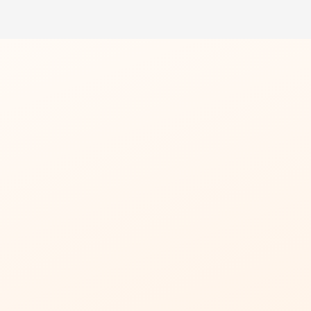
عرض پنجره:
460 سانتی‌متر
ارتفاع پنجره:
250 سانتی‌متر
نوع پنجره:
دو پنله و جمع‌شو به سمت بالا
نوع شیشه:
شیشه سوپرکلیر با ضخامت 8 میلی‌متر
محل پروژه:
کافه تای، منطقه هروی تهران
کاربرد:
نصب روی میز بزرگ جهت ارتباط فضای داخل و خارج کافه
ویژگی‌های خاص:
وزن هر پنل شیشه حدود 150 کیلوگرم، موتور توبلار 140 نیوتن،
استفاده از زنجیر به جای تسمه راپیر برای حفظ ایمنی
توضیحات پنجره گیوتینی :
پنجره گیوتینی نصب شده در کافه تای به عرض 460 سانتی‌متر و ارتفاع 250